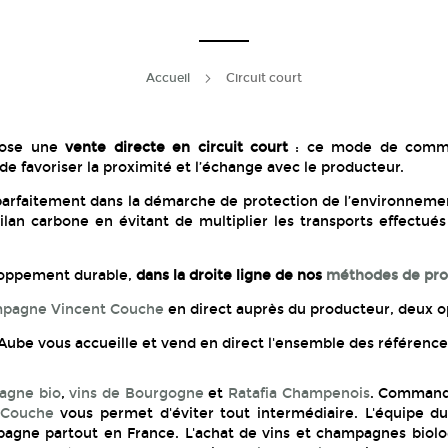
Accueil
Circuit court
pose une
vente directe en circuit court
: ce mode de commer
e favoriser la proximité et l’échange avec le producteur.
t parfaitement dans la démarche de protection de l’environneme
ilan carbone en évitant de multiplier les transports effectué
loppement durable,
dans la droite ligne de nos
méthodes de pr
pagne Vincent Couche
en direct auprès du producteur, deux op
 l'Aube vous accueille et vend en direct l'ensemble des référen
agne bio
,
vins de Bourgogne
et
Ratafia Champenois
. Commande
 Couche
vous permet d'éviter tout intermédiaire. L'équipe 
gne partout en France. L'achat de vins et champagnes biolo