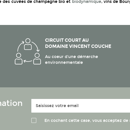
le des cuvées de champagne bio et
biodynamique
, vins de Bou
CIRCUIT COURT AU
DOMAINE VINCENT COUCHE
Au coeur d'une démarche
environnementale
mation
Inscription
à
notre
lettre
En cochant cette case, vous acceptez de 
d’information